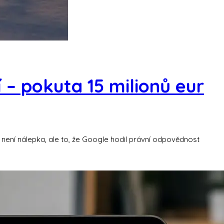
 – pokuta 15 milionů eur
ko není nálepka, ale to, že Google hodil právní odpovědnost