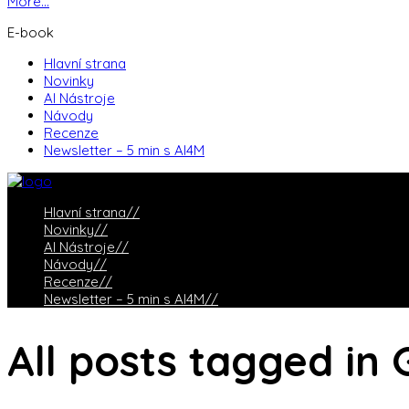
More...
E-book
Hlavní strana
Novinky
AI Nástroje
Návody
Recenze
Newsletter – 5 min s AI4M
Hlavní strana
//
Novinky
//
AI Nástroje
//
Návody
//
Recenze
//
Newsletter – 5 min s AI4M
//
All posts tagged in