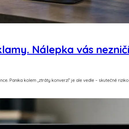
klamy. Nálepka vás nezničí
gence. Panika kolem „ztráty konverzí” je ale vedle – skutečné rizi