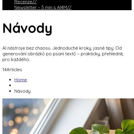
Recenze
//
Newsletter – 5 min s AI4M
//
Návody
AI nástroje bez chaosu. Jednoduché kroky, jasné tipy. Od
generování obrázků po psaní textů – prakticky, přehledně,
pro každého.
14
Articles
Home
Návody