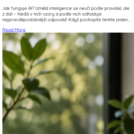
Jak funguje AI? Umělá inteligence se neučí podle pravidel, ale
z dat – hledá v nich vzory a podle nich odhaduje
nejpravděpodobnější odpověď. Když pochopíte tenhle jeden
princip, přestane pro
Read More