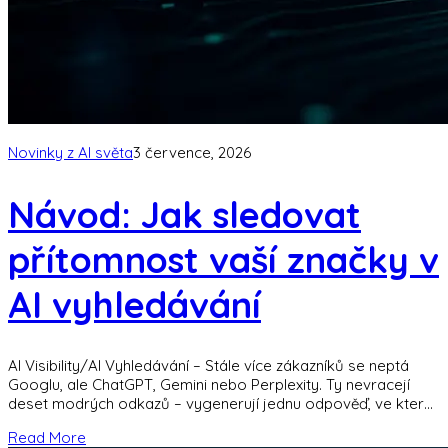
Novinky z AI světa
3 července, 2026
Návod: Jak sledovat
přítomnost vaší značky v
AI vyhledávání
AI Visibility/AI Vyhledávání – Stále více zákazníků se neptá
Googlu, ale ChatGPT, Gemini nebo Perplexity. Ty nevracejí
deset modrých odkazů – vygenerují jednu odpověď, ve které
vaše značka buď je,
Read More