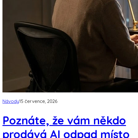
Návody
15 července, 2026
Poznáte, že vám někdo
prodává AI odpad místo