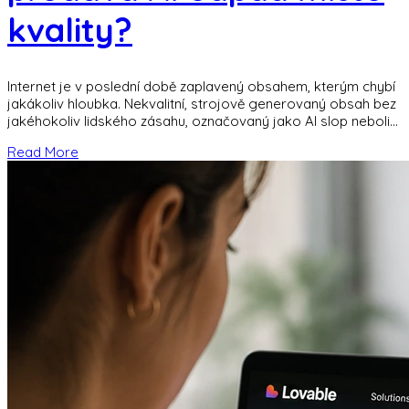
kvality?
Internet je v poslední době zaplavený obsahem, kterým chybí
jakákoliv hloubka. Nekvalitní, strojově generovaný obsah bez
jakéhokoliv lidského zásahu, označovaný jako AI slop neboli
AI odpad, se stal levným nástrojem
Read More