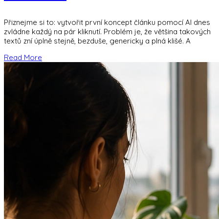
Přiznejme si to: vytvořit první koncept článku pomocí AI dnes
zvládne každý na pár kliknutí. Problém je, že většina takových
textů zní úplně stejně, bezduše, genericky a plná klišé. A
Read More