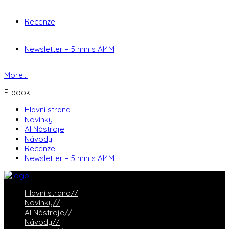
Recenze
Newsletter – 5 min s AI4M
More...
E-book
Hlavní strana
Novinky
AI Nástroje
Návody
Recenze
Newsletter – 5 min s AI4M
Hlavní strana
//
Novinky
//
AI Nástroje
//
Návody
//