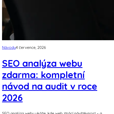
Návody
4 července, 2026
SEO analýza webu
zdarma: kompletní
návod na audit v roce
2026
SEO analýza webu ukáže, kde web ztrácí návštěvnost – a