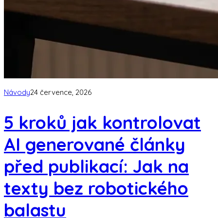
Návody
24 července, 2026
5 kroků jak kontrolovat
AI generované články
před publikací: Jak na
texty bez robotického
balastu