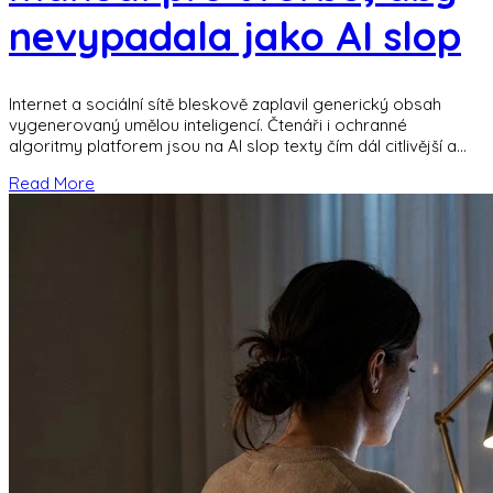
nevypadala jako AI slop
Internet a sociální sítě bleskově zaplavil generický obsah
vygenerovaný umělou inteligencí. Čtenáři i ochranné
algoritmy platforem jsou na AI slop texty čím dál citlivější a
nekompromisně je ignorují. Jak transformovat
Read More