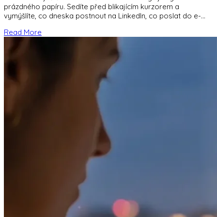
prázdného papíru. Sedíte před blikajícím kurzorem a
vymýšlíte, co dneska postnout na LinkedIn, co poslat do e-
mailu a o čem natočit
Read More