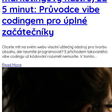
5 minut: Průvodce vibe
codingem pro úplné
začátečníky
Chcete mít na svém webu vlastní užitečný nástroj pro tvorbu
obsahu, ale neumíte programovat? S příchodem takzvaného
vibe codingu už kódování rozumět nemusíte. V tomto
praktickém návodu si ukážeme, jak
Read More