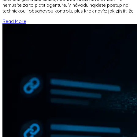
nemusíte za to platit agentuře. V návodu najdete postup na
technickou i obsahovou kontrolu, plus krok navíc: jak zjistit, že
Read More