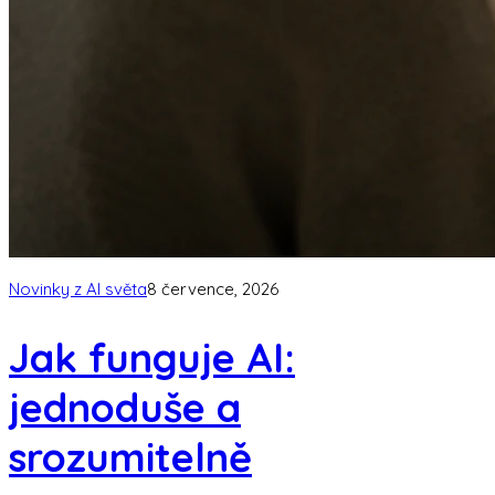
Novinky z AI světa
8 července, 2026
Jak funguje AI:
jednoduše a
srozumitelně