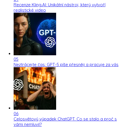
Recenze Kling.AI: Unikátní nástroj, který vytvoří
realistické video
05
Neztrácejte čas: GPT-5 píše přesněji a pracuje za vás
06
Celosvětový výpadek ChatGPT. Co se stalo a proč s
vámi nemluvil?