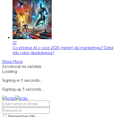
07
Co přinese AI v roce 2025 (nejen) do marketingu? Čeká
nás robo-apokalypsa?
Show More
Scrollovat na začátek
Loading
Signing-in
3
seconds...
Signing-up
3
seconds...
Remember Me