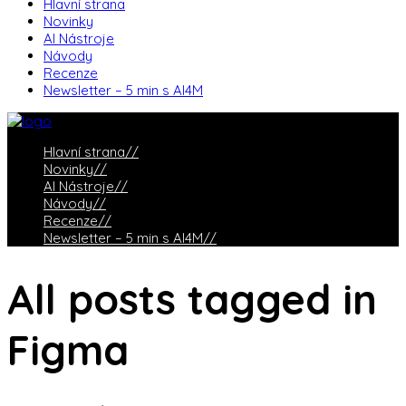
Hlavní strana
Novinky
AI Nástroje
Návody
Recenze
Newsletter – 5 min s AI4M
Hlavní strana
//
Novinky
//
AI Nástroje
//
Návody
//
Recenze
//
Newsletter – 5 min s AI4M
//
All posts tagged in
Figma