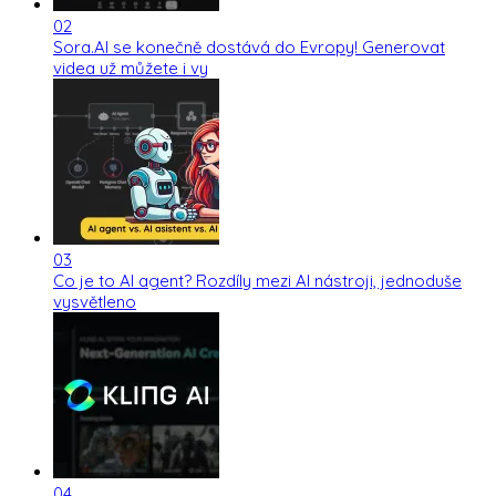
02
Sora.AI se konečně dostává do Evropy! Generovat
videa už můžete i vy
03
Co je to AI agent? Rozdíly mezi AI nástroji, jednoduše
vysvětleno
04