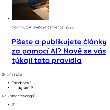
Novinky z AI světa
24 července, 2026
Píšete a publikujete články
za pomocí AI? Nově se vás
týkají tato pravidla
Sociální sítě
Facebook
2
Instagram
19
Nejkomentovanější
01