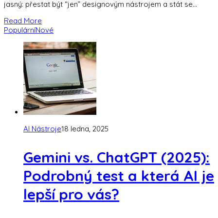
jasný: přestat být “jen” designovým nástrojem a stát se
univerzální kreativní
Read More
Populární
Nové
AI Nástroje
18 ledna, 2025
Gemini vs. ChatGPT (2025):
Podrobný test a která AI je
lepší pro vás?