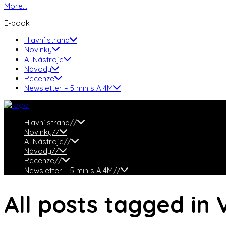
More...
E-book
Hlavní strana
Novinky
AI Nástroje
Návody
Recenze
Newsletter – 5 min s AI4M
Hlavní strana
//
Novinky
//
AI Nástroje
//
Návody
//
Recenze
//
Newsletter – 5 min s AI4M
//
All posts tagged in