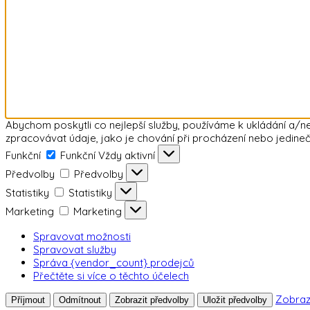
Abychom poskytli co nejlepší služby, používáme k ukládání a/n
zpracovávat údaje, jako je chování při procházení nebo jedineč
Funkční
Funkční
Vždy aktivní
Předvolby
Předvolby
Statistiky
Statistiky
Marketing
Marketing
Spravovat možnosti
Spravovat služby
Správa {vendor_count} prodejců
Přečtěte si více o těchto účelech
Zobraz
Příjmout
Odmítnout
Zobrazit předvolby
Uložit předvolby