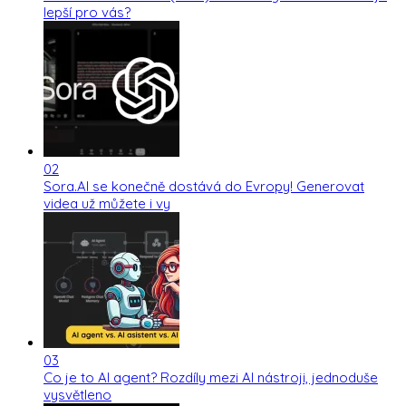
lepší pro vás?
02
Sora.AI se konečně dostává do Evropy! Generovat
videa už můžete i vy
03
Co je to AI agent? Rozdíly mezi AI nástroji, jednoduše
vysvětleno