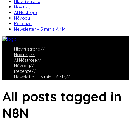
Hlavní strana
Novinky
AI Nástroje
Návody
Recenze
Newsletter – 5 min s AI4M
Hlavní strana
//
Novinky
//
AI Nástroje
//
Návody
//
Recenze
//
Newsletter – 5 min s AI4M
//
All posts tagged in
N8N