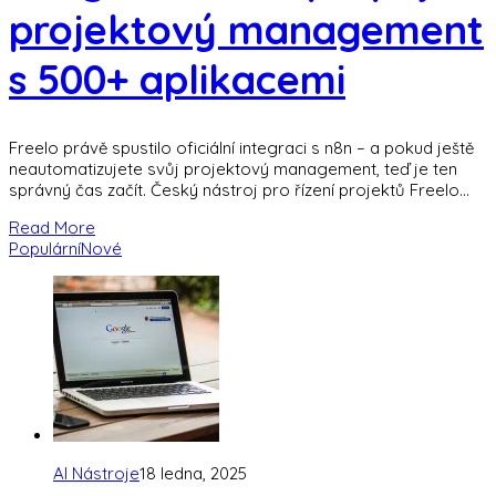
projektový management
s 500+ aplikacemi
Freelo právě spustilo oficiální integraci s n8n – a pokud ještě
neautomatizujete svůj projektový management, teď je ten
správný čas začít. Český nástroj pro řízení projektů Freelo
přidal do svého
Read More
Populární
Nové
AI Nástroje
18 ledna, 2025