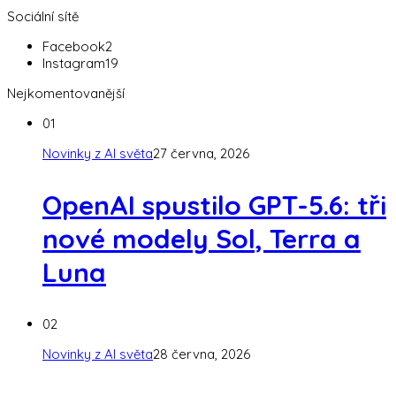
Sociální sítě
Facebook
2
Instagram
19
Nejkomentovanější
01
Novinky z AI světa
27 června, 2026
OpenAI spustilo GPT-5.6: tři
nové modely Sol, Terra a
Luna
02
Novinky z AI světa
28 června, 2026