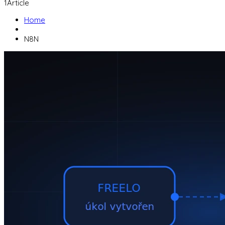
1
Article
Home
N8N