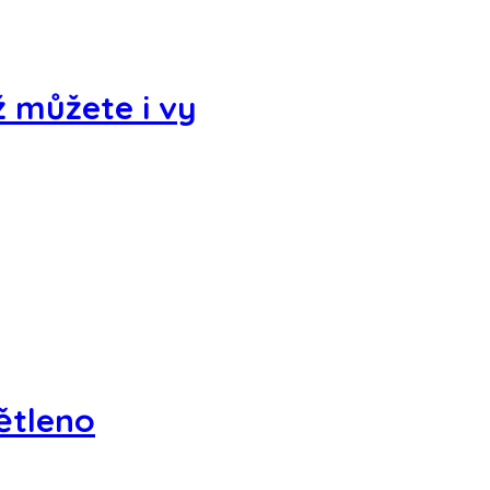
 můžete i vy
větleno