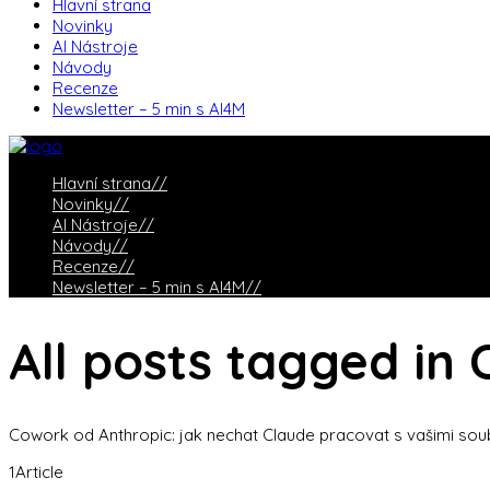
Hlavní strana
Novinky
AI Nástroje
Návody
Recenze
Newsletter – 5 min s AI4M
Hlavní strana
//
Novinky
//
AI Nástroje
//
Návody
//
Recenze
//
Newsletter – 5 min s AI4M
//
All posts tagged in
Cowork od Anthropic: jak nechat Claude pracovat s vašimi sou
1
Article