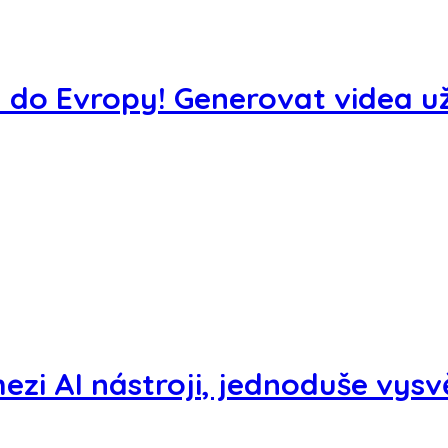
 do Evropy! Generovat videa už
mezi AI nástroji, jednoduše vys