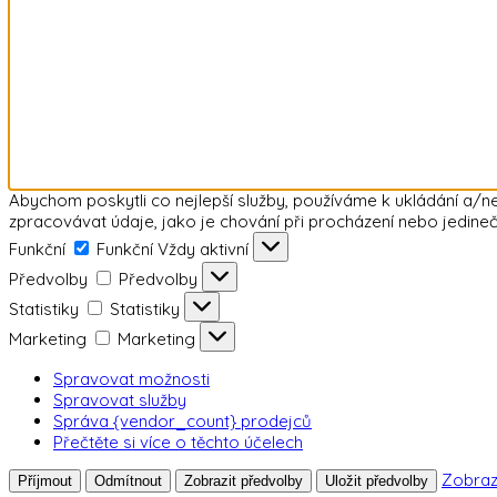
Abychom poskytli co nejlepší služby, používáme k ukládání a/n
zpracovávat údaje, jako je chování při procházení nebo jedineč
Funkční
Funkční
Vždy aktivní
Předvolby
Předvolby
Statistiky
Statistiky
Marketing
Marketing
Spravovat možnosti
Spravovat služby
Správa {vendor_count} prodejců
Přečtěte si více o těchto účelech
Zobraz
Příjmout
Odmítnout
Zobrazit předvolby
Uložit předvolby