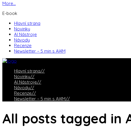
More...
E-book
Hlavní strana
Novinky
AI Nástroje
Návody
Recenze
Newsletter – 5 min s AI4M
Hlavní strana
//
Novinky
//
AI Nástroje
//
Návody
//
Recenze
//
Newsletter – 5 min s AI4M
//
All posts tagged in 